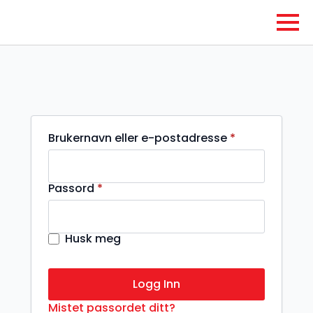
Påkrevd
Brukernavn eller e-postadresse
*
Påkrevd
Passord
*
Husk meg
Logg Inn
Mistet passordet ditt?