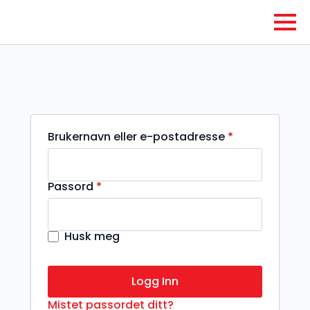
Påkrevd
Brukernavn eller e-postadresse
*
Påkrevd
Passord
*
Husk meg
Logg Inn
Mistet passordet ditt?