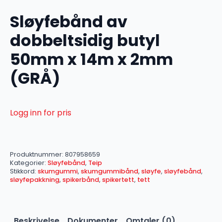
Sløyfebånd av
dobbeltsidig butyl
50mm x 14m x 2mm
(GRÅ)
Logg inn for pris
Produktnummer:
807958659
Kategorier:
Sløyfebånd
,
Teip
Stikkord:
skumgummi
,
skumgummibånd
,
sløyfe
,
sløyfebånd
,
sløyfepakkning
,
spikerbånd
,
spikertett
,
tett
Beskrivelse
Dokumenter
Omtaler (0)