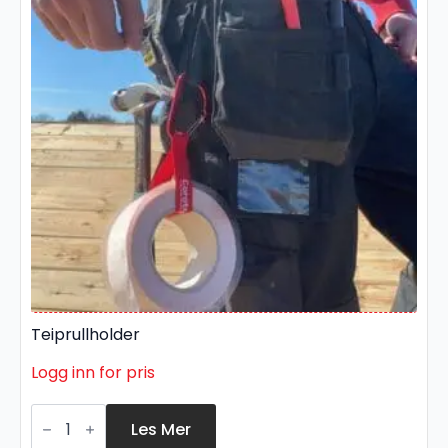
Teiprullholder
Logg inn for pris
Teiprullholder
antall
Les Mer