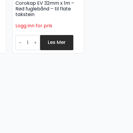
Corokap EV 32mm x 1m –
Rød fuglebånd – til flate
takstein
Logg inn for pris
Corokap
EV
Les Mer
32mm
x
1m
-
Rød
fuglebånd
-
til
flate
takstein
antall