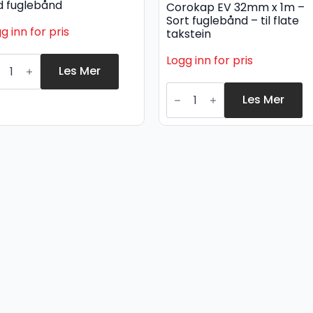
d fuglebånd
Corokap EV 32mm x 1m –
Sort fuglebånd – til flate
g inn for pris
takstein
rokap
Logg inn for pris
Les Mer
5mm
Corokap
EV
Les Mer
32mm
x
d
1m
glebånd
-
all
Sort
fuglebånd
-
til
flate
takstein
antall