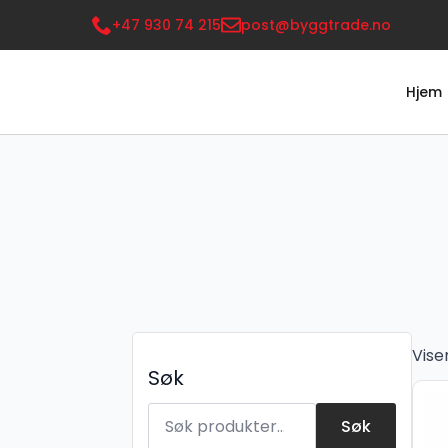
+47 930 74 215
post@byggtrade.no
Hjem
Vise
Søk
Søk
etter:
Søk