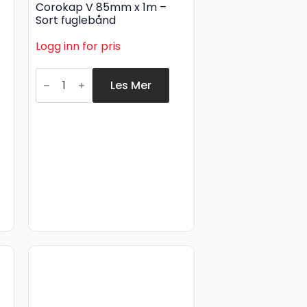
Corokap V 85mm x 1m –
Sort fuglebånd
Logg inn for pris
Corokap
V
Les Mer
85mm
x
1m
-
Sort
fuglebånd
antall