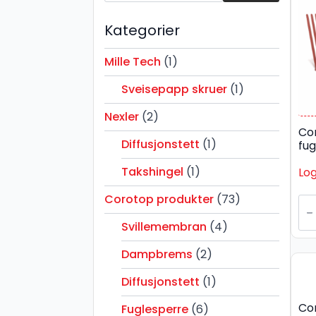
Kategorier
Mille Tech
(1)
Sveisepapp skruer
(1)
Nexler
(2)
Co
Diffusjonstett
(1)
fu
Takshingel
(1)
Log
Co
Corotop produkter
(73)
5
x
Svillemembran
(4)
1m
Rø
Dampbrems
(2)
fu
ant
Diffusjonstett
(1)
Co
Fuglesperre
(6)