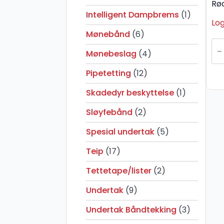
Rø
Intelligent Dampbrems
(1)
Log
Mønebånd
(6)
Co
V
Mønebeslag
(4)
8
x
Pipetetting
(12)
1m
-
Rø
Skadedyr beskyttelse
(1)
fu
ant
Sløyfebånd
(2)
Spesial undertak
(5)
Teip
(17)
Tettetape/lister
(2)
Undertak
(9)
Undertak Båndtekking
(3)