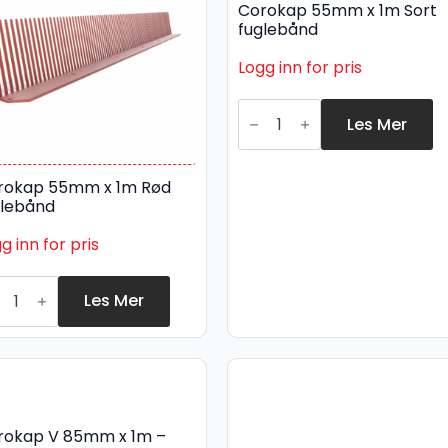
Corokap 55mm x 1m Sort
fuglebånd
Logg inn for pris
Corokap
55mm
Les Mer
x
1m
Sort
fuglebånd
rokap 55mm x 1m Rød
antall
glebånd
g inn for pris
rokap
5mm
Les Mer
d
glebånd
all
rokap V 85mm x 1m –